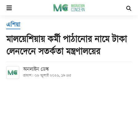
×
এশিয়া
হোম
মালয়েশিয়ায় কর্মী পাঠানোর নামে টাকা
সর্বশেষ
লেনদেনে সতর্কতা মন্ত্রণালয়ের
সব
অনলাইন ডেস্ক
বিভাগ
প্রকাশ: ০৮ জুলাই ২০২৬, ১৯:৪৫
আর্কাইভ
কনভার্টার
Follow
Us