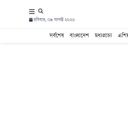
×
রবিবার, ০৯ আগস্ট ২০২৬
হোম
সর্বশেষ
বাংলাদেশ
মধ্যপ্রাচ্য
এশি
সর্বশেষ
সব
বিভাগ
আর্কাইভ
কনভার্টার
Follow