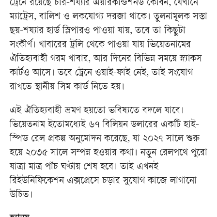
ট্রেনে রয়েছে চার-শয্যার এয়ারকন্ডিশনড কেবিন, যেখানে
ম্যাট্রেস, বালিশ ও লকযোগ্য দরজা থাকে। তুলনামূলক সস্তা
ছয়-শয্যার হার্ড স্লিপারও পাওয়া যায়, তবে তা কিছুটা
সংকীর্ণ। খাবারের ট্রলি থেকে পাওয়া যায় ভিয়েতনামের
ঐতিহ্যবাহী গরম খাবার, আর দিনের বিভিন্ন সময়ে স্ন্যাকস
কার্টও আসে। তবে ট্রেনে ওয়াই-ফাই নেই, তাই সংযোগ
রাখতে স্থানীয় সিম কার্ড নিতে হয়।
এই ঐতিহ্যবাহী ভ্রমণ হয়তো ভবিষ্যতে বদলে যাবে।
ভিয়েতনাম ইতোমধ্যেই ৬৭ বিলিয়ন ডলারের একটি হাই-
স্পিড রেল প্রকল্প অনুমোদন করেছে, যা ২০২৭ সালে শুরু
হয়ে ২০৩৫ সালে সম্পন্ন হওয়ার কথা। নতুন রেলপথে পুরো
যাত্রা মাত্র পাঁচ ঘণ্টায় শেষ হবে। তাই এখনই
রিইউনিফিকেশন এক্সপ্রেসে চড়ার সুযোগ কাজে লাগানো
উচিত।