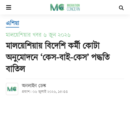
×
এশিয়া
হোম
মালয়েশিয়ার খবর ৬ জুন ২০২৬
সর্বশেষ
মালয়েশিয়ায় বিদেশি কর্মী কোটা
অনুমোদনে ‘কেস-বাই-কেস’ পদ্ধতি
সব
বাতিল
বিভাগ
অনলাইন ডেস্ক
আর্কাইভ
প্রকাশ: ০৬ জুলাই ২০২৬, ১৫:৩৩
কনভার্টার
Follow
Us