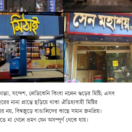
্লা, সন্দেশ, লেডিকেনি কিংবা নলেন গুড়ের মিষ্টি; এসব
নানা প্রান্তে ছড়িয়ে থাকা ঐতিহ্যবাহী মিষ্টির
 নয়, বিশ্বজুড়ে বাঙালিদের কাছে সমান জনপ্রিয়।
না গেলে ভ্রমণ যেন অসম্পূর্ণ থেকে যায়।