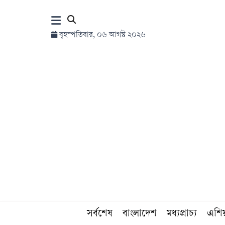
×
বৃহস্পতিবার, ০৬ আগস্ট ২০২৬
হোম
সর্বশেষ
সব
বিভাগ
আর্কাইভ
কনভার্টার
সর্বশেষ
বাংলাদেশ
মধ্যপ্রাচ্য
এশি
Follow