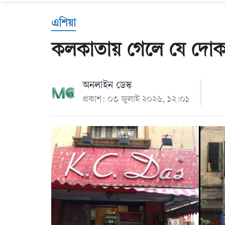
Us
এশিয়া
কলকাতায় গেলে যে দোকান
অনলাইন ডেস্ক
প্রকাশ: ০৩ জুলাই ২০২৬, ১২:০১