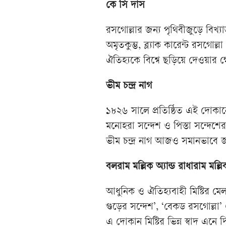
কে সি দাস
রসগোল্লার জন্য পৃথিবীজুড়ে বিখ্য
অমৃতকুম্ভ, ব্ল্যাক কারেন্ট রসগো
ঐতিহ্যকে বিশ্বে ছড়িয়ে দেওয়ার ক
ভীম চন্দ্র নাগ
১৮২৬ সালে প্রতিষ্ঠিত এই দোকান
মনোহরা সন্দেশ ও পিস্তা সন্দেশে
ভীম চন্দ্র নাগ আজও সমানভাবে জ
বলরাম মল্লিক অ্যান্ড রাধারাম মল্লি
আধুনিক ও ঐতিহ্যবাহী মিষ্টির ম
গুড়ের সন্দেশ’, ‘বেকড রসগোল্লা’
এ দোকান মিষ্টির ভিন্ন স্বাদ এনে 