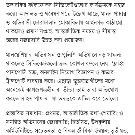
তদারকির ফাঁকফোকর সিন্ডিকেটগুলোর কার্যক্রমকে সহজ
করে। আদালত ও গবেষণাপত্রে উল্লেখ আছে, মানব পাচার
ও অভিবাসী চোরাচালান মোকাবিলায় আইনগত কাঠামো
থাকলেও প্রমাণ সংগ্রহ, আন্তর্জাতিক সমন্বয় ও সীমান্ত-
স্তরের নজরদারি উন্নত করা প্রয়োজন।
মালয়েশিয়ার অভিবাসন ও পুলিশি অভিযানে বড় সাফল্য
থাকলেও সিন্ডিকেটগুলো দ্রুত কৌশল বদলে নেয়- ‘ফ্লাইং
পাসপোর্ট’ চক্র, অনলাইন নিয়োগ বিজ্ঞাপন ও কভার-
ট্রান্সপোর্ট ব্যবহার করে। এছাড়া ভুক্তভোগীদের মধ্যে
অনেকেই কাগজপত্রহীন বা ভীত। তাই তারা অভিযোগ
করতে সাহস পায় না, যা তদন্তকে জটিল করে তোলে।
প্রস্তাবিত সমাধান: প্রথমত, আন্তর্জাতিক তথ্য-শেয়ারিং ও
সমন্বিত অভিযানের জোরদারি; দ্বিতীয়ত, উপকূলীয়
কমিউনিটিতে সচেতনতা ও বিকল্প জীবিকা উন্নয়ন; তৃতীয়ত,