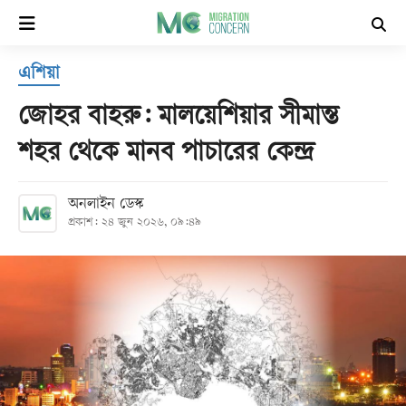
×
এশিয়া
হোম
জোহর বাহরু: মালয়েশিয়ার সীমান্ত
সর্বশেষ
শহর থেকে মানব পাচারের কেন্দ্র
সব
অনলাইন ডেস্ক
বিভাগ
প্রকাশ: ২৪ জুন ২০২৬, ০৯:৪৯
আর্কাইভ
কনভার্টার
Follow
Us