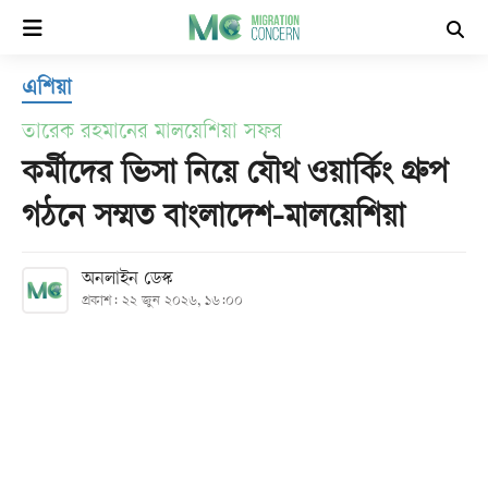
×
এশিয়া
হোম
তারেক রহমানের মালয়েশিয়া সফর
সর্বশেষ
কর্মীদের ভিসা নিয়ে যৌথ ওয়ার্কিং গ্রুপ
গঠনে সম্মত বাংলাদেশ-মালয়েশিয়া
সব
বিভাগ
অনলাইন ডেস্ক
প্রকাশ: ২২ জুন ২০২৬, ১৬:০০
আর্কাইভ
কনভার্টার
Follow
Us