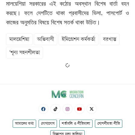
মালয়েশিয়া
সরকারের
এই
কঠোর
অবস্থান
বিশেষ
বার্তা
বহন
করছে।
ফলে
দেশটিতে
থাকা
প্রবাসীদের
ভিসা
পাসপোর্ট
ও
,
কাজের
অনুমতির
বিষয়ে
বিশেষ
সতর্ক
থাকা
উচিত।
মালয়েশিয়া
অভিবাসী
ইমিগ্রেশন কর্মকর্তা
বরখাস্ত
‘শূন্য সহনশীলতা
আমাদের কথা
যোগাযোগ
শর্তাবলি ও নীতিমালা
গোপনীয়তা নীতি
বিজ্ঞাপন মূল্য তালিকা