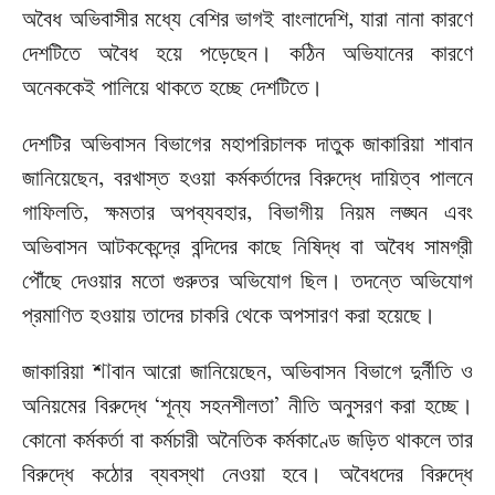
অবৈধ
অভিবাসীর
মধ্যে
বেশির
ভাগই
বাংলাদেশি
যারা
নানা
কারণে
,
দেশটিতে
অবৈধ
হয়ে
পড়েছেন। কঠিন
অভিযানের
কারণে
অনেককেই
পালিয়ে
থাকতে
হচ্ছে
দেশটিতে।
দেশটির
অভিবাসন
বিভাগের
মহাপরিচালক
দাতুক
জাকারিয়া
শাবান
জানিয়েছেন
বরখাস্ত
হওয়া
কর্মকর্তাদের
বিরুদ্ধে
দায়িত্ব
পালনে
,
গাফিলতি
ক্ষমতার
অপব্যবহার
বিভাগীয়
নিয়ম
লঙ্ঘন
এবং
,
,
অভিবাসন
আটককেন্দ্রে
বন্দিদের
কাছে
নিষিদ্ধ
বা
অবৈধ
সামগ্রী
পৌঁছে
দেওয়ার
মতো
গুরুতর
অভিযোগ
ছিল।
তদন্তে
অভিযোগ
প্রমাণিত
হওয়ায়
তাদের
চাকরি
থেকে
অপসারণ
করা
হয়েছে।
জাকারিয়া
বান
আরো
জানিয়েছেন
অভিবাসন
বিভাগে
দুর্নীতি
ও
শা
,
অনিয়মের
বিরুদ্ধে
শূন্য
সহনশীলতা
নীতি
অনুসরণ
করা
হচ্ছে।
‘
’
কোনো
কর্মকর্তা
বা
কর্মচারী
অনৈতিক
কর্মকাণ্ডে
জড়িত
থাকলে
তার
বিরুদ্ধে
কঠোর
ব্যবস্থা
নেওয়া
হবে।
অবৈধদের
বিরুদ্ধে