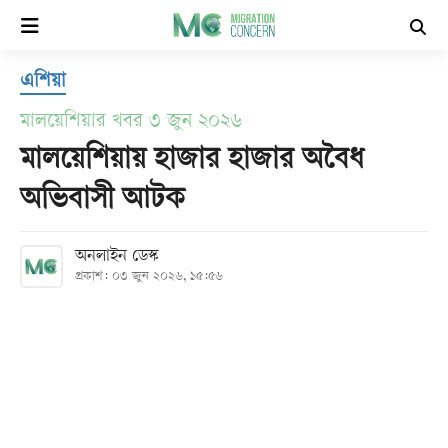
×
এশিয়া
হোম
মালয়েশিয়ার খবর ৩ জুন ২০২৬
সর্বশেষ
মালয়েশিয়ায় হাজার হাজার অবৈধ
অভিবাসী আটক
সব
বিভাগ
অনলাইন ডেস্ক
প্রকাশ: ০৩ জুন ২০২৬, ১৫:৫৬
আর্কাইভ
কনভার্টার
Follow
Us