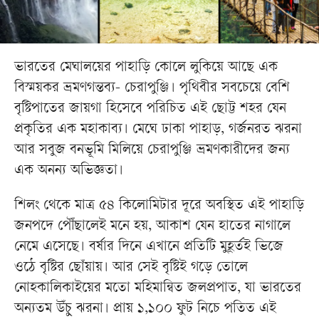
ভারতের মেঘালয়ের পাহাড়ি কোলে লুকিয়ে আছে এক
বিস্ময়কর ভ্রমণগন্তব্য- চেরাপুঞ্জি। পৃথিবীর সবচেয়ে বেশি
বৃষ্টিপাতের জায়গা হিসেবে পরিচিত এই ছোট্ট শহর যেন
প্রকৃতির এক মহাকাব্য। মেঘে ঢাকা পাহাড়, গর্জনরত ঝরনা
আর সবুজ বনভূমি মিলিয়ে চেরাপুঞ্জি ভ্রমণকারীদের জন্য
এক অনন্য অভিজ্ঞতা।
শিলং থেকে মাত্র ৫৪ কিলোমিটার দূরে অবস্থিত এই পাহাড়ি
জনপদে পৌঁছালেই মনে হয়, আকাশ যেন হাতের নাগালে
নেমে এসেছে। বর্ষার দিনে এখানে প্রতিটি মুহূর্তই ভিজে
ওঠে বৃষ্টির ছোঁয়ায়। আর সেই বৃষ্টিই গড়ে তোলে
নোহকালিকাইয়ের মতো মহিমান্বিত জলপ্রপাত, যা ভারতের
অন্যতম উঁচু ঝরনা। প্রায় ১,১০০ ফুট নিচে পতিত এই