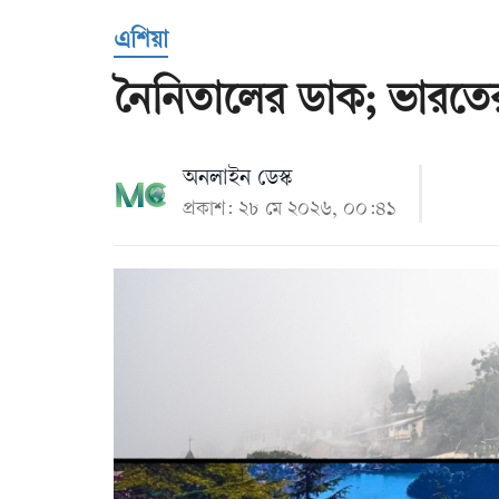
Us
এশিয়া
নৈনিতালের ডাক; ভারতে
অনলাইন ডেস্ক
প্রকাশ: ২৮ মে ২০২৬, ০০:৪১