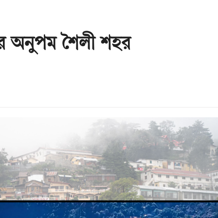
র অনুপম শৈলী শহর