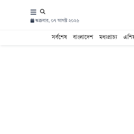
×
শুক্রবার, ০৭ আগস্ট ২০২৬
হোম
সর্বশেষ
বাংলাদেশ
মধ্যপ্রাচ্য
এশি
সর্বশেষ
সব
বিভাগ
আর্কাইভ
কনভার্টার
Follow