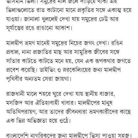
ভাসমান ভিলা। সমুদ্রের নীল জলে দাঁড়িয়ে থাকা এই
ভিলাগুলোতে রাত কাটানো মানে প্রকৃতির সঙ্গে একাত্ম হয়ে
যাওয়া। জানালা খুললেই দেখা যায় সমুদ্রের ঢেউ আর
সূর্যাস্তের রঙে রাঙানো আকাশ।
মালদ্বীপ ভ্রমণ মানেই সমুদ্রের নিচের জগৎ দেখা। রঙিন
প্রবাল, নানা প্রজাতির মাছ আর সামুদ্রিক জীবের সঙ্গে
সাঁতার কাটতে কাটতে মনে হয়, যেন এক রূপকথার জগতে
প্রবেশ করেছি। ডাইভিং ও স্নরকেলিংয়ের জন্য মালদ্বীপ
পৃথিবীর অন্যতম সেরা জায়গা।
রাজধানী মালে শহরে ঘুরে দেখা যায় স্থানীয় বাজার,
মসজিদ আর ঐতিহ্যবাহী খাবার। মালদ্বীপের মানুষ
অতিথিপরায়ণ, আর তাদের জীবনধারা ভ্রমণকারীদের কাছে
এক ভিন্ন অভিজ্ঞতা হয়ে ওঠে।
বাংলাদেশি নাগরিকদের জন্য মালদ্বীপে ভিসা পাওয়া সহজ।