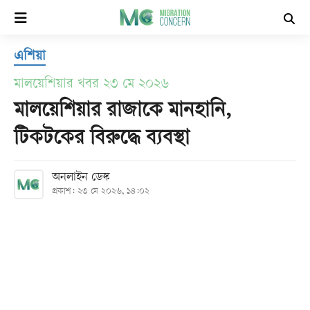
×
এশিয়া
হোম
মালয়েশিয়ার খবর ২৩ মে ২০২৬
সর্বশেষ
মালয়েশিয়ার রাজাকে মানহানি,
টিকটকের বিরুদ্ধে ব্যবস্থা
সব
বিভাগ
অনলাইন ডেস্ক
প্রকাশ: ২৩ মে ২০২৬, ১৪:০২
আর্কাইভ
কনভার্টার
Follow
Us