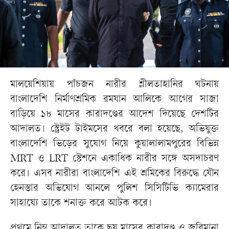
মালয়েশিয়ায় পাঁচজন নারীর শ্লীলতাহানির ঘটনায়
বাংলাদেশি নির্মাণশ্রমিক রমযান আলিকে আগের সাজা
বাড়িয়ে ১৮ মাসের কারাদণ্ডের আদেশ দিয়েছে দেশটির
আদালত। স্ট্রেইট টাইমসের খবরে বলা হয়েছে, অভিযুক্ত
বাংলাদেশি ভিড়ের সুযোগ নিয়ে কুয়ালালামপুরের বিভিন্ন
MRT ও LRT স্টেশনে একাধিক নারীর সঙ্গে অসদাচরণ
করে। এসব নারীরা বাংলাদেশি এই শ্রমিকের বিরুদ্ধে যৌন
হেনস্তার অভিযোগ আনলে পুলিশ সিসিটিভি ক্যামেরার
সাহায্যে তাকে শনাক্ত করে আটক করে।
প্রথমে নিম্ন আদালত তাকে ছয় মাসের কারাদণ্ড ও জরিমানা