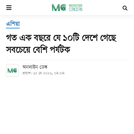
×
এশিয়া
হোম
গত এক বছরে যে ১০টি দেশে গেছে
সর্বশেষ
সবচেয়ে বেশি পর্যটক
সব
অনলাইন ডেস্ক
বিভাগ
প্রকাশ: ১২ মে ২০২৬, ০৯:০৯
আর্কাইভ
কনভার্টার
Follow
Us