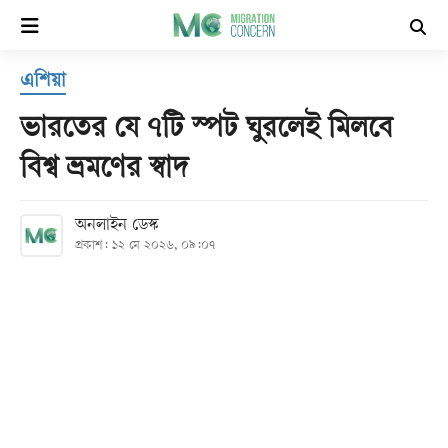
×
এশিয়া
হোম
ভারতের যে ৭টি স্পট ঘুরলেই মিলবে
সর্বশেষ
বিশ্ব ভ্রমণের স্বাদ
সব
অনলাইন ডেস্ক
বিভাগ
প্রকাশ: ১২ মে ২০২৬, ০৯:০৭
আর্কাইভ
কনভার্টার
Follow
Us