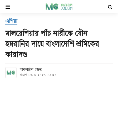
×
এশিয়া
হোম
মালয়েশিয়ায় পাঁচ নারীকে যৌন
সর্বশেষ
হয়রানির দায়ে বাংলাদেশি শ্রমিকের
কারাদণ্ড
সব
বিভাগ
অনলাইন ডেস্ক
প্রকাশ: ১১ মে ২০২৬, ০৯:২৮
আর্কাইভ
কনভার্টার
Follow
Us