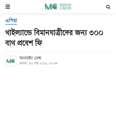
×
এশিয়া
হোম
থাইল্যান্ডে বিমানযাত্রীদের জন্য ৩০০
সর্বশেষ
বাথ প্রবেশ ফি
সব
অনলাইন ডেস্ক
বিভাগ
প্রকাশ: ৩০ মার্চ ২০২৬, ০৮:৫৭
আর্কাইভ
কনভার্টার
Follow
Us