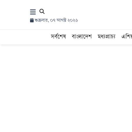
×
শুক্রবার, ০৭ আগস্ট ২০২৬
হোম
সর্বশেষ
বাংলাদেশ
মধ্যপ্রাচ্য
এশি
সর্বশেষ
সব
বিভাগ
আর্কাইভ
কনভার্টার
Follow