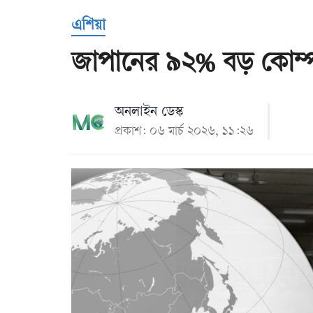
Us
এশিয়া
জাপানের ৯২% বড় কোম্পা
অনলাইন ডেস্ক
প্রকাশ: ০৬ মার্চ ২০২৬, ১১:২৬