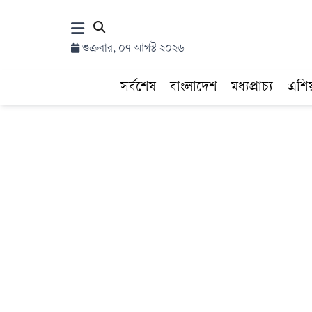
×
শুক্রবার, ০৭ আগস্ট ২০২৬
হোম
সর্বশেষ
বাংলাদেশ
মধ্যপ্রাচ্য
এশি
সর্বশেষ
সব
বিভাগ
আর্কাইভ
কনভার্টার
Follow