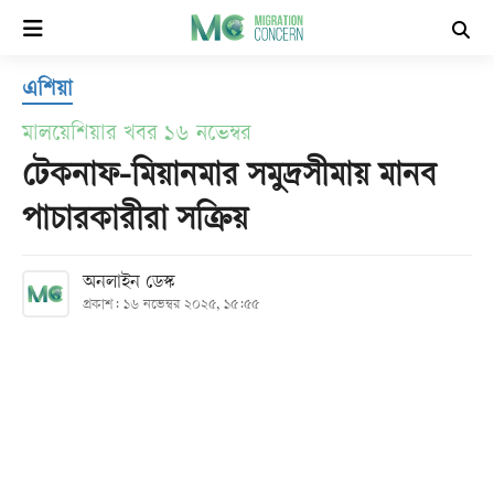
×
এশিয়া
হোম
মালয়েশিয়ার খবর ১৬ নভেম্বর
সর্বশেষ
টেকনাফ-মিয়ানমার সমুদ্রসীমায় মানব
পাচারকারীরা সক্রিয়
সব
বিভাগ
অনলাইন ডেস্ক
প্রকাশ: ১৬ নভেম্বর ২০২৫, ১৫:৫৫
আর্কাইভ
কনভার্টার
Follow
Us