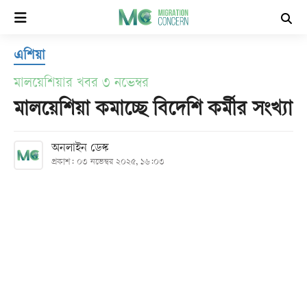
×
এশিয়া
হোম
মালয়েশিয়ার খবর ৩ নভেম্বর
সর্বশেষ
মালয়েশিয়া কমাচ্ছে বিদেশি কর্মীর সংখ্যা
সব
অনলাইন ডেস্ক
প্রকাশ: ০৩ নভেম্বর ২০২৫, ১৬:০৩
বিভাগ
আর্কাইভ
কনভার্টার
Follow
Us