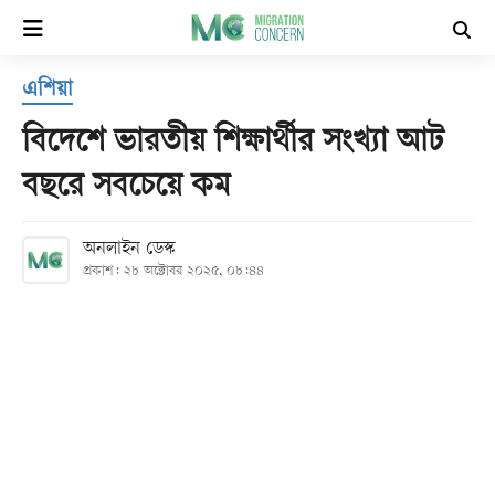
×
এশিয়া
হোম
বিদেশে ভারতীয় শিক্ষার্থীর সংখ্যা আট
সর্বশেষ
বছরে সবচেয়ে কম
সব
অনলাইন ডেস্ক
বিভাগ
প্রকাশ: ২৮ অক্টোবর ২০২৫, ০৮:৪৪
আর্কাইভ
কনভার্টার
Follow
Us