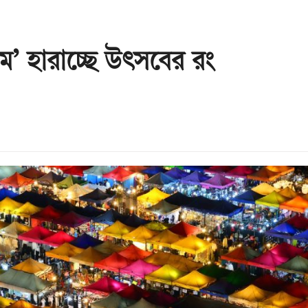
ম’ হারাচ্ছে উৎসবের রং