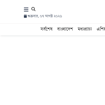
×
শুক্রবার, ০৭ আগস্ট ২০২৬
হোম
সর্বশেষ
বাংলাদেশ
মধ্যপ্রাচ্য
এশি
সর্বশেষ
সব
বিভাগ
আর্কাইভ
কনভার্টার
Follow