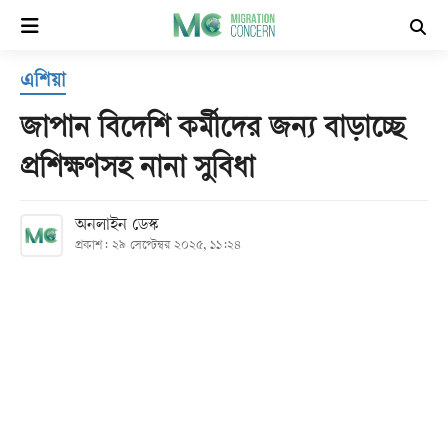
×
এশিয়া
হোম
জাপান বিদেশি কর্মীদের জন্য বাড়াচ্ছে
সর্বশেষ
প্রশিক্ষণসহ নানা সুবিধা
সব
অনলাইন ডেস্ক
বিভাগ
প্রকাশ: ২৯ সেপ্টেম্বর ২০২৫, ১১:২৪
আর্কাইভ
কনভার্টার
Follow
Us