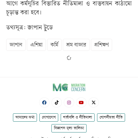
আগে কর্মসূচির বিস্তারিত নীতিমালা ও বাস্তবায়ন কাঠামো
চূড়ান্ত করা হবে।
তথ্যসূত্র: জাপান টুডে
জাপান
এশিয়া
কর্মি
শ্রম বাজার
প্রশিক্ষণ
আমাদের কথা
যোগাযোগ
শর্তাবলি ও নীতিমালা
গোপনীয়তা নীতি
বিজ্ঞাপন মূল্য তালিকা