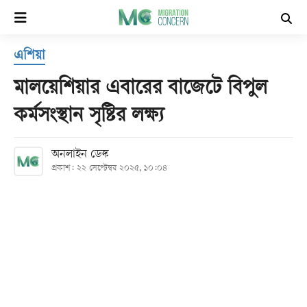
×
এশিয়া
হোম
মালয়েশিয়ার এবারের বাজেটে বিপুল
সর্বশেষ
কর্মসংস্থান সৃষ্টির লক্ষ্য
সব
অনলাইন ডেস্ক
বিভাগ
প্রকাশ: ২২ সেপ্টেম্বর ২০২৫, ১০:০৪
আর্কাইভ
কনভার্টার
Follow
Us