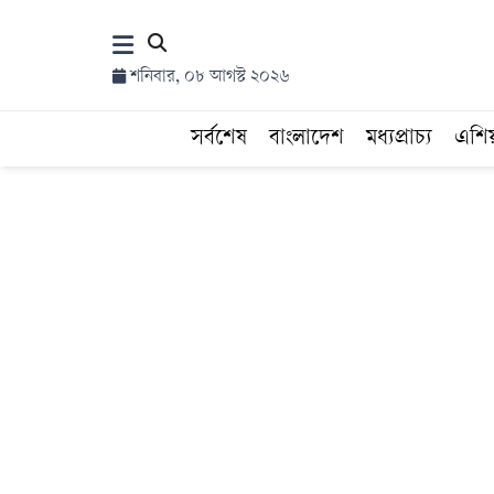
×
শনিবার, ০৮ আগস্ট ২০২৬
হোম
সর্বশেষ
বাংলাদেশ
মধ্যপ্রাচ্য
এশি
সর্বশেষ
সব
বিভাগ
আর্কাইভ
কনভার্টার
Follow