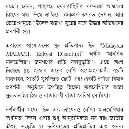
মতো। যেমন, পাহাংয়ে সেনাবাহিনীর সদস্যরা আগুনের
রিংয়ের মধ্য দিয়ে লাফিয়ে চমকপ্রদ কসরত দেখান, আর
তেরেংগানুতে “উলেক মায়াং” সুরের সঙ্গে উদ্ধার অভিযানের
প্রদর্শনী হয়।
এবারের আয়োজনের মূল প্রতিপাদ্য ছিল “Malaysia
MADANI: Rakyat Disantuni” অর্থাৎ “মানবিক
মালয়েশিয়া: জনগণের প্রতি সহানুভূতি”। এতে অংশ
নিয়েছে ১৪ হাজার জনের বেশি অংশগ্রহণকারী, ৭৮টি
যানবাহন, সাতটি সুসজ্জিত ফ্লোট এবং একটি বর্ণাঢ্য বিমান
প্রদর্শনী। অনুষ্ঠানে উপস্থিত ছিলেন মালয়েশিয়ার রাজা
সুলতান ইব্রাহিম ও রাজার স্ত্রী রাজা জারিথ সোফিয়া।
দর্শনার্থীর সংখ্যা ছিল এক লাখেরও বেশি। মালয়েশিয়ার
স্বাধীনতা দিবস এবার শুধু আনুষ্ঠানিকতা নয় বরং জাতীয়
ঐক্য, সংস্কৃতি ও ভবিষ্যতের প্রতিশ্রুতির এক অনন্য