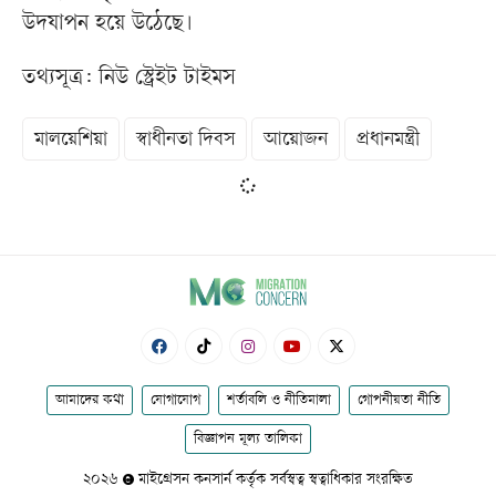
উদযাপন হয়ে উঠেছে।
তথ্যসূত্র: নিউ স্ট্রেইট টাইমস
মালয়েশিয়া
স্বাধীনতা দিবস
আয়োজন
প্রধানমন্ত্রী
আমাদের কথা
যোগাযোগ
শর্তাবলি ও নীতিমালা
গোপনীয়তা নীতি
বিজ্ঞাপন মূল্য তালিকা
২০২৬
মাইগ্রেসন কনসার্ন কর্তৃক সর্বস্বত্ব স্বত্বাধিকার সংরক্ষিত