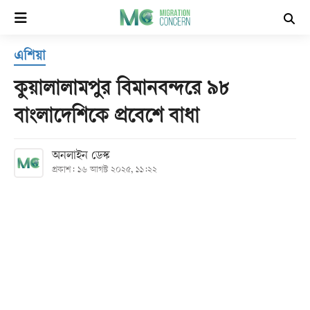
×
এশিয়া
হোম
কুয়ালালামপুর বিমানবন্দরে ৯৮
সর্বশেষ
বাংলাদেশিকে প্রবেশে বাধা
সব
অনলাইন ডেস্ক
বিভাগ
প্রকাশ: ১৬ আগস্ট ২০২৫, ১১:২২
আর্কাইভ
কনভার্টার
Follow
Us