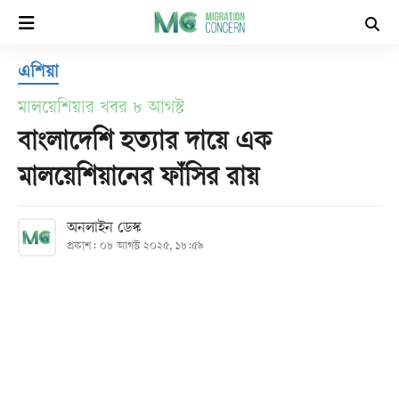
×
এশিয়া
হোম
মালয়েশিয়ার খবর ৮ আগস্ট
সর্বশেষ
বাংলাদেশি হত্যার দায়ে এক
মালয়েশিয়ানের ফাঁসির রায়
সব
বিভাগ
অনলাইন ডেস্ক
প্রকাশ: ০৮ আগস্ট ২০২৫, ১৮:৫৯
আর্কাইভ
কনভার্টার
Follow
Us