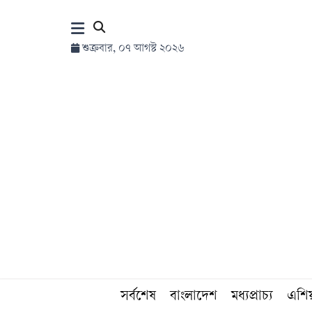
×
শুক্রবার, ০৭ আগস্ট ২০২৬
হোম
সর্বশেষ
সব
বিভাগ
আর্কাইভ
কনভার্টার
সর্বশেষ
বাংলাদেশ
মধ্যপ্রাচ্য
এশি
Follow