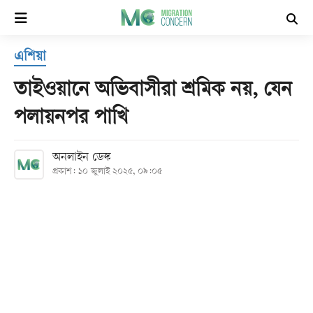
×
এশিয়া
হোম
তাইওয়ানে অভিবাসীরা শ্রমিক নয়, যেন
সর্বশেষ
পলায়নপর পাখি
সব
অনলাইন ডেস্ক
বিভাগ
প্রকাশ: ১০ জুলাই ২০২৫, ০৯:০৫
আর্কাইভ
কনভার্টার
Follow
Us