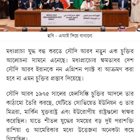
ছবি - এআই দিয়ে বানানো
মধ্যপ্রাচ্য যুদ্ধ বন্ধ করতে সৌদি আরব নতুন এক চুক্তির
আলোচনা সামনে এনেছে। মধ্যপ্রাচ্যের ক্ষমতাধর দেশ
সৌদি আরব ইরানকে নন এগ্রিশন প্যাক্ট বা আক্রমণ করা
হবে না এমন চুক্তির প্রস্তাব দিয়েছে।
সৌদি আরব ১৯৭৫ সালের হেলসিঙ্কি চুক্তির আদলে তার
কাঠামো তৈরি করছে, যেটিতে সোভিয়েত ইউনিয়ন ও তার
মিত্ররা, মার্কিন যুক্তরাষ্ট্র এবং ইউরোপীয় রাষ্ট্রগুলো স্বাক্ষর
করেছিল। যাতে শীতল যুদ্ধের সময়ের বড় দুই পরাশক্তি
রাশিয়া ও আমেরিকার মধ্যে উত্তেজনা অনেকটা কমে
গিয়েছিল।